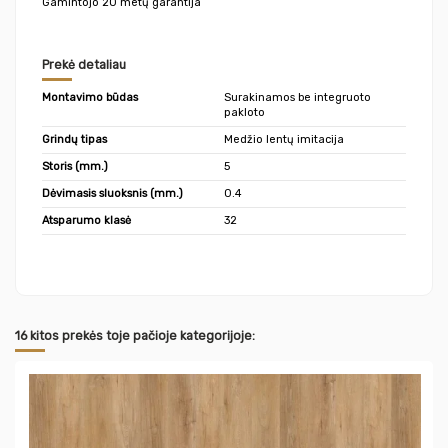
Gamintojo 20 metų garantija
Prekė detaliau
Montavimo būdas
Surakinamos be integruoto
pakloto
Grindų tipas
Medžio lentų imitacija
Storis (mm.)
5
Dėvimasis sluoksnis (mm.)
0.4
Atsparumo klasė
32
16 kitos prekės toje pačioje kategorijoje: