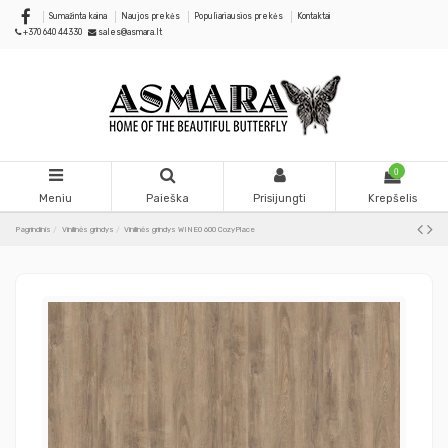
Sumažinta kaina
Naujos prekės
Populiariausios prekės
Kontaktai
+370 640 44330
sales@asmara.lt
0
Meniu
Paieška
Prisijungti
Krepšelis
Pagrindinis
Vinilinės grindys
Vinilinės grindys WINEO 600 CozyPlace