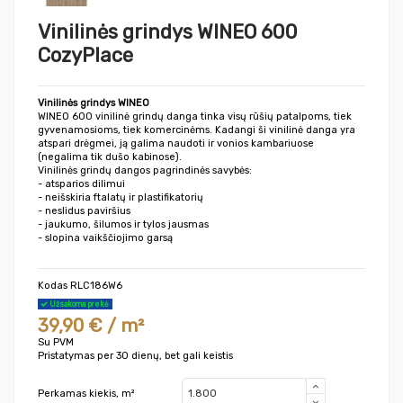
Vinilinės grindys WINEO 600
CozyPlace
Vinilinės grindys WINEO
WINEO 600 vinilinė grindų danga tinka visų rūšių patalpoms, tiek
gyvenamosioms, tiek komercinėms. Kadangi ši vinilinė danga yra
atspari drėgmei, ją galima naudoti ir vonios kambariuose
(negalima tik dušo kabinose).
Vinilinės grindų dangos pagrindinės savybės:
- atsparios dilimui
- neišskiria ftalatų ir plastifikatorių
- neslidus paviršius
- jaukumo, šilumos ir tylos jausmas
- slopina vaikščiojimo garsą
Kodas
RLC186W6
Užsakoma prekė
39,90 € / m²
Su PVM
Pristatymas per 30 dienų, bet gali keistis
Perkamas kiekis, m²