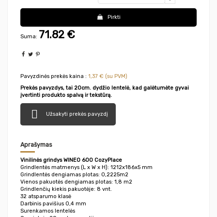
Pirkti
71.82
€
Suma:
Pavyzdinės prekės kaina :
1,37 € (su PVM)
Prekės pavyzdys, tai 20cm. dydžio lentelė, kad galėtumėte gyvai
įvertinti produkto spalvą ir tekstūrą.

Užsakyti prekės pavyzdį
Aprašymas
Vinilinės grindys WINEO 600 CozyPlace
Grindlentės matmenys (L x W x H): 1212x186x5 mm
Grindlentės dengiamas plotas: 0,2225m2
Vienos pakuotės dengiamas plotas: 1,8 m2
Grindlenčių kiekis pakuotėje: 8 vnt.
32 atsparumo klasė
Darbinis pavišius 0,4 mm
Surenkamos lentelės