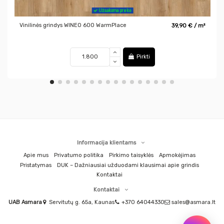
Užsakoma prekė
Vinilinės grindys WINEO 600 WarmPlace
39,90 € / m²
Pirkti
Informacija klientams
Apie mus
Privatumo politika
Pirkimo taisyklės
Apmokėjimas
Pristatymas
DUK – Dažniausiai užduodami klausimai apie grindis
Kontaktai
Kontaktai
UAB Asmara
Servitutų g. 65a, Kaunas
+370 64044330
sales@asmara.lt