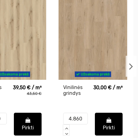
Užsakoma prekė
Užsakoma prekė
s
Vinilinės
39,50 € / m²
30,00 € / m²
grindys
43,50 €
400
Solen GD
Upland Oak
Pirkti
Pirkti