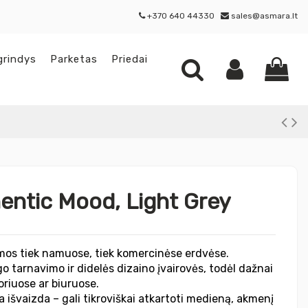
+370 640 44330
sales@asmara.lt
grindys
Parketas
Priedai
hentic Mood, Light Grey
amos tiek namuose, tiek komercinėse erdvėse.
 tarnavimo ir didelės dizaino įvairovės, todėl dažnai
oriuose ar biuruose.
ia išvaizda – gali tikroviškai atkartoti medieną, akmenį