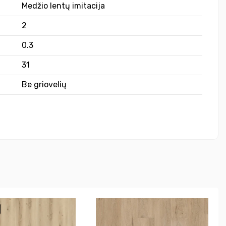
Medžio lentų imitacija
2
0.3
31
Be griovelių