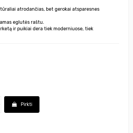
tūraliai atrodančias, bet gerokai atsparesnes
ojamas eglutės raštu.
rketą ir puikiai dera tiek moderniuose, tiek
Pirkti