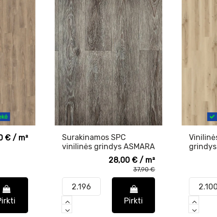
ekė
Surakinamos SPC
Vinilinė
0 € / m²
vinilinės grindys ASMARA
grindys
Wild Oak Grey
WINEO 
28,00 € / m²
Nordic
37,90 €
Maple
Cream
irkti
Pirkti