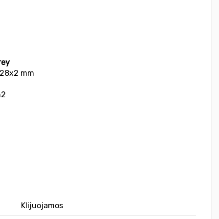
rey
x228x2 mm
m2
Klijuojamos