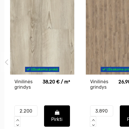
Užsakoma prekė
Užsakoma pr
Vinilinės
Vinilinės
38,20 € / m²
26,9
grindys
grindys
WINEO 400
WINEO 600
Coast Pine
CozyPlace
Greige
Pirkti
P