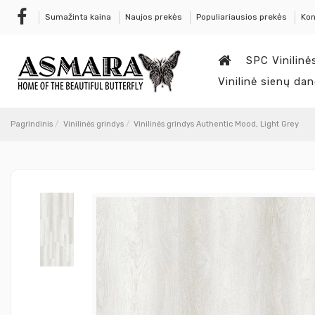
Sumažinta kaina
Naujos prekės
Populiariausios prekės
Kon
SPC Vinilinė
Vinilinė sienų da
Pagrindinis
Vinilinės grindys
Vinilinės grindys Authentic Mood, Light Grey