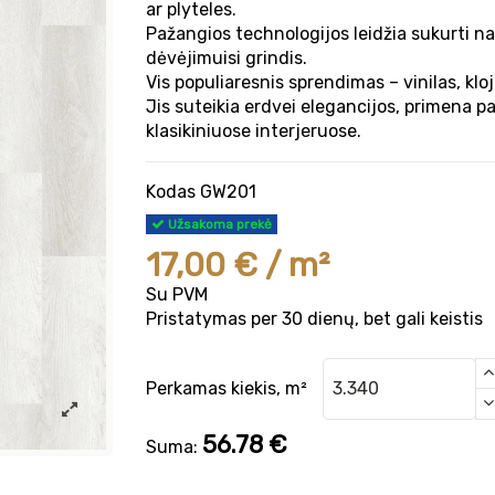
ar plyteles.
Pažangios technologijos leidžia sukurti na
dėvėjimuisi grindis.
Vis populiaresnis sprendimas – vinilas, kl
Jis suteikia erdvei elegancijos, primena pa
klasikiniuose interjeruose.
Kodas
GW201
Užsakoma prekė
17,00 € / m²
Su PVM
Pristatymas per 30 dienų, bet gali keistis
Perkamas kiekis, m²
56.78
€
Suma: