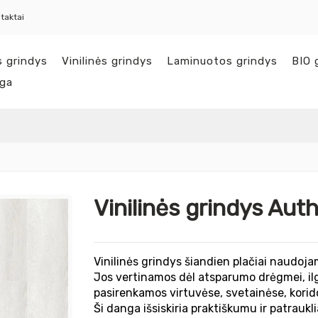
taktai
s grindys
Vinilinės grindys
Laminuotos grindys
BIO 
nga
Vinilinės grindys Aut
Vinilinės grindys šiandien plačiai naudoj
Jos vertinamos dėl atsparumo drėgmei, ilgo
pasirenkamos virtuvėse, svetainėse, korid
Ši danga išsiskiria praktiškumu ir patraukl