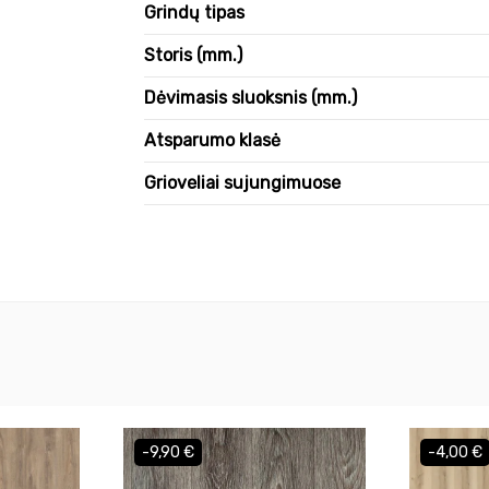
Grindų tipas
Storis (mm.)
Dėvimasis sluoksnis (mm.)
Atsparumo klasė
Grioveliai sujungimuose
-9,90 €
-4,00 €