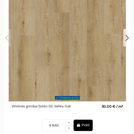
Užsakoma prekė
Vinilinės grindys Solen GD Valley Oak
30,00 € / m²
Pirkti