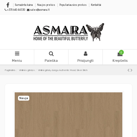
Sumažinta kaina
Naujos prekės
Populiariausios prekės
Kontaktai
+370 640 44330
sales@asmara.lt
0
Meniu
Paieška
Prisijungti
Krepšelis
Pagrindinis
Vinilinės grindys
Vinilinė grindų danga Authentic Mood, Silver Birch
Nauja