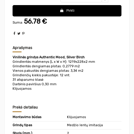
Pirkti
56.78
€
Suma:
Aprašymas
Vinilinės grindys Authentic Mood, Silver Birch
Grindlentės matmenys (L x W x H): 1219x228x2 mm
Grindlentės dengiamas plotas: 0,2779 m2
Vienos pakuotės dengiamas plotas: 3,34 m2
Grindlenčių kiekis pakuotėje: 12 vnt.
31 atsparumo klasė
Darbinis paviršius 0,30 mm
Klijuojamos
Prekė detaliau
Montavimo būdas
Klijuojamos
Grindų tipas
Medžio lentų imitacija
Storis (mm.)
2