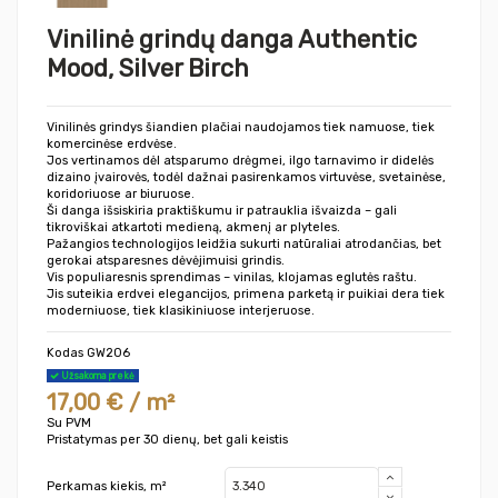
Vinilinė grindų danga Authentic
Mood, Silver Birch
Vinilinės grindys šiandien plačiai naudojamos tiek namuose, tiek
komercinėse erdvėse.
Jos vertinamos dėl atsparumo drėgmei, ilgo tarnavimo ir didelės
dizaino įvairovės, todėl dažnai pasirenkamos virtuvėse, svetainėse,
koridoriuose ar biuruose.
Ši danga išsiskiria praktiškumu ir patrauklia išvaizda – gali
tikroviškai atkartoti medieną, akmenį ar plyteles.
Pažangios technologijos leidžia sukurti natūraliai atrodančias, bet
gerokai atsparesnes dėvėjimuisi grindis.
Vis populiaresnis sprendimas – vinilas, klojamas eglutės raštu.
Jis suteikia erdvei elegancijos, primena parketą ir puikiai dera tiek
moderniuose, tiek klasikiniuose interjeruose.
Kodas
GW206
Užsakoma prekė
17,00 € / m²
Su PVM
Pristatymas per 30 dienų, bet gali keistis
Perkamas kiekis, m²