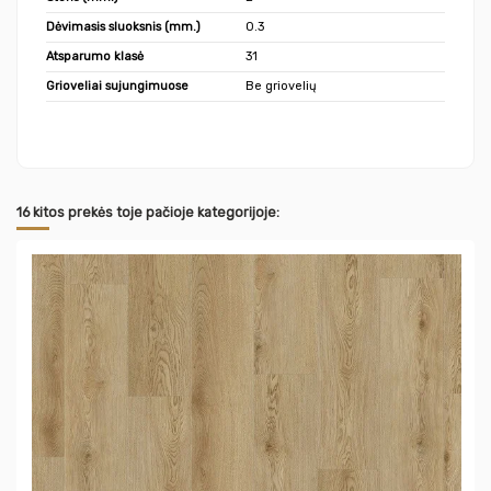
Dėvimasis sluoksnis (mm.)
0.3
Atsparumo klasė
31
Grioveliai sujungimuose
Be griovelių
16 kitos prekės toje pačioje kategorijoje: