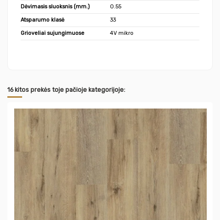
Dėvimasis sluoksnis (mm.)
0.55
Atsparumo klasė
33
Grioveliai sujungimuose
4V mikro
16 kitos prekės toje pačioje kategorijoje: