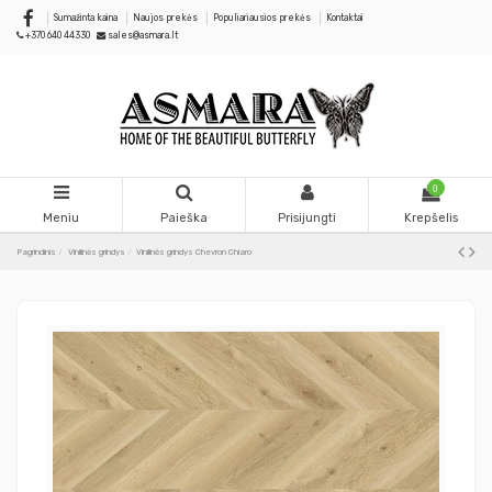
Sumažinta kaina
Naujos prekės
Populiariausios prekės
Kontaktai
+370 640 44330
sales@asmara.lt
0
Meniu
Paieška
Prisijungti
Krepšelis
Pagrindinis
Vinilinės grindys
Vinilinės grindys Chevron Chiaro