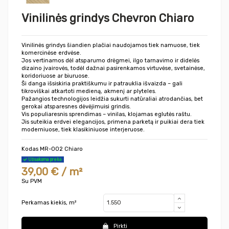
Vinilinės grindys Chevron Chiaro
Vinilinės grindys šiandien plačiai naudojamos tiek namuose, tiek
komercinėse erdvėse.
Jos vertinamos dėl atsparumo drėgmei, ilgo tarnavimo ir didelės
dizaino įvairovės, todėl dažnai pasirenkamos virtuvėse, svetainėse,
koridoriuose ar biuruose.
Ši danga išsiskiria praktiškumu ir patrauklia išvaizda – gali
tikroviškai atkartoti medieną, akmenį ar plyteles.
Pažangios technologijos leidžia sukurti natūraliai atrodančias, bet
gerokai atsparesnes dėvėjimuisi grindis.
Vis populiaresnis sprendimas – vinilas, klojamas eglutės raštu.
Jis suteikia erdvei elegancijos, primena parketą ir puikiai dera tiek
moderniuose, tiek klasikiniuose interjeruose.
Kodas
MR-002 Chiaro
Užsakoma prekė
39,00 € / m²
Su PVM
Perkamas kiekis, m²
Pirkti