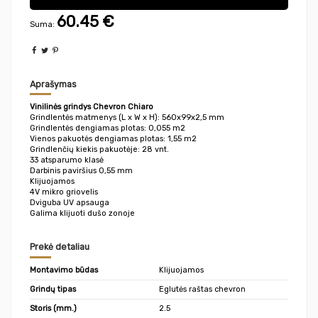
60.45
€
Suma:
Aprašymas
Vinilinės grindys Chevron Chiaro
Grindlentės matmenys (L x W x H): 560x99x2,5 mm
Grindlentės dengiamas plotas: 0,055 m2
Vienos pakuotės dengiamas plotas: 1,55 m2
Grindlenčių kiekis pakuotėje: 28 vnt.
33 atsparumo klasė
Darbinis paviršius 0,55 mm
Klijuojamos
4V mikro griovelis
Dviguba UV apsauga
Galima klijuoti dušo zonoje
Prekė detaliau
Montavimo būdas
Klijuojamos
Grindų tipas
Eglutės raštas chevron
Storis (mm.)
2.5