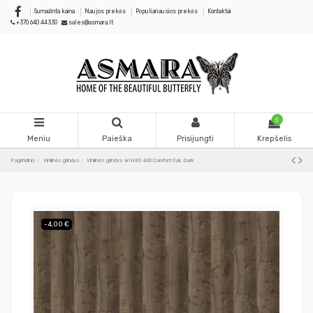
Sumažinta kaina
Naujos prekės
Populiariausios prekės
Kontaktai
+370 640 44330
sales@asmara.lt
0
Meniu
Paieška
Prisijungti
Krepšelis
Pagrindinis
Vinilinės grindys
Vinilinės grindys WINEO 400 Comfort Oak Dark
-4,00 €