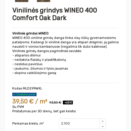
Vinilinės grindys WINEO 400
Comfort Oak Dark
Vinilinės grindys WINEO
WINEO 400 vinilinė grindų danga tinka visų rūšių gyvenamosioms
patalpoms. Kadangi ši vinilinė danga yra atspari drėgmei, ją galima
naudoti ir vonios kambariuose (negalima tik dušo kabinose).
Vinilinės grindų dangos pagrindinės savybės:
- atsparios dilimui
- neišskiria ftalatų ir plastifikatorių
- neslidus paviršius
- jaukumo, šilumos ir tylos jausmas
- slopina vaikščiojimo garsą
Kodas
MLD299WXL
Užsakoma prekė
39,50 € / m²
43,50 €
-4,00 €
Su PVM
Pristatymas per 30 dienų, bet gali keistis
Perkamas kiekis, m²