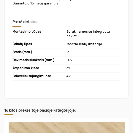
Gamintojo 15 metų garantija
Prekė detaliau
Montavimo būdas
Surakinamos su integruotu
paklotu
Grindų tipas
Medžio lentų imitacija
Storis (mm.)
9
Dėvimasis sluoksnis (mm.)
0.3
Atsparumo klasė
31
Grioveliai sujungimuose
4V
16 kitos prekės toje pačioje kategorijoje: