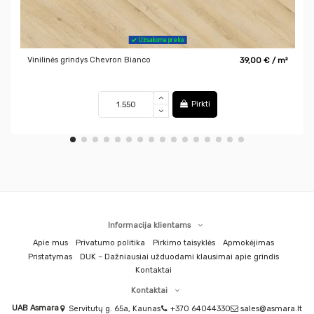
Užsakoma prekė
Vinilinės grindys Chevron Bianco
39,00 € / m²
Pirkti
Informacija klientams
Apie mus
Privatumo politika
Pirkimo taisyklės
Apmokėjimas
Pristatymas
DUK – Dažniausiai užduodami klausimai apie grindis
Kontaktai
Kontaktai
UAB Asmara
Servitutų g. 65a, Kaunas
+370 64044330
sales@asmara.lt