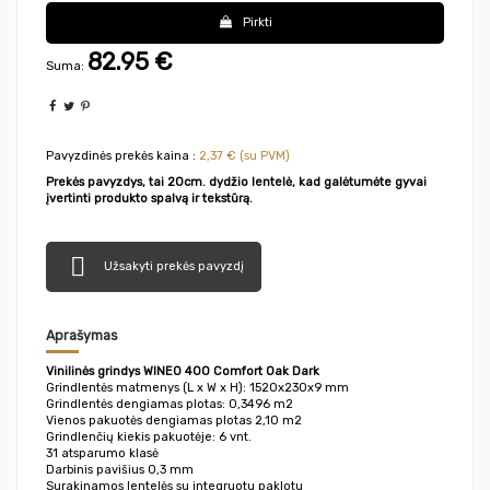
Pirkti
82.95
€
Suma:
Pavyzdinės prekės kaina :
2,37 € (su PVM)
Prekės pavyzdys, tai 20cm. dydžio lentelė, kad galėtumėte gyvai
įvertinti produkto spalvą ir tekstūrą.

Užsakyti prekės pavyzdį
Aprašymas
Vinilinės grindys WINEO 400 Comfort Oak Dark
Grindlentės matmenys (L x W x H): 1520x230x9 mm
Grindlentės dengiamas plotas: 0,3496 m2
Vienos pakuotės dengiamas plotas 2,10 m2
Grindlenčių kiekis pakuotėje: 6 vnt.
31 atsparumo klasė
Darbinis pavišius 0,3 mm
Surakinamos lentelės su integruotu paklotu