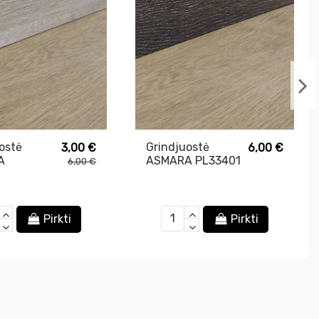
ostė
Grindjuostė
3,00 €
6,00 €
A
ASMARA PL33401
6,00 €
3
Pirkti
Pirkti