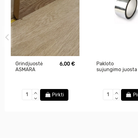
Grindjuostė
Pakloto
6,00 €
ASMARA
sujungimo juosta
PL69002
Pirkti
Pi