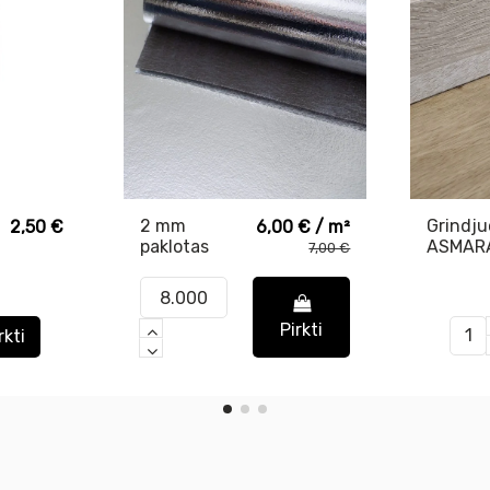
2 mm
Grindju
2,50 €
6,00 € / m²
paklotas
ASMAR
7,00 €
laminuotai
PL3340
grindų
dangai Profi
Pirkti
Line 2.0 SD
rkti