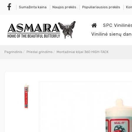
Sumažinta kaina
Naujos prekės
Populiariausios prekės
Kon
SPC Vinilinė
Vinilinė sienų da
Pagrindinis
Priedai grindims
Montažiniai klijai 360 HIGH-TACK