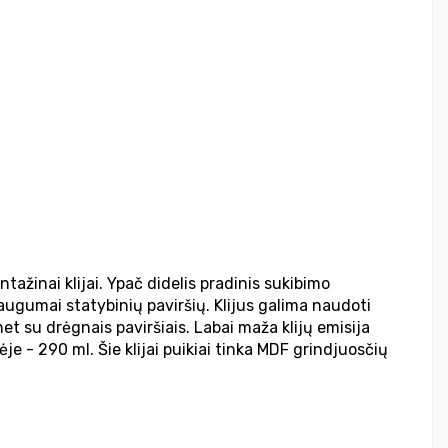
ažinai klijai. Ypač didelis pradinis sukibimo
ugumai statybinių paviršių. Klijus galima naudoti
 net su drėgnais paviršiais. Labai maža klijų emisija
e - 290 ml. Šie klijai puikiai tinka MDF grindjuosčių