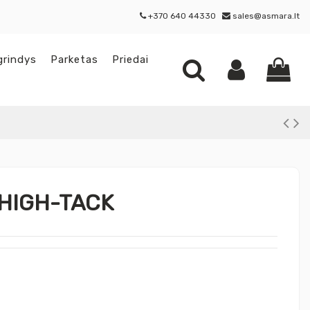
+370 640 44330
sales@asmara.lt
grindys
Parketas
Priedai
0 HIGH-TACK