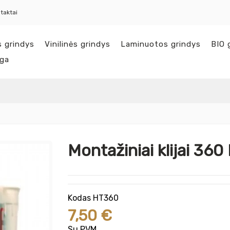
taktai
s grindys
Vinilinės grindys
Laminuotos grindys
BIO 
nga
Montažiniai klijai 36
Kodas
HT360
7,50 €
Su PVM