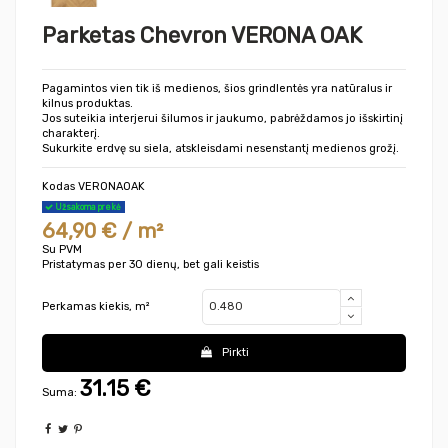
Parketas Chevron VERONA OAK
Pagamintos vien tik iš medienos, šios grindlentės yra natūralus ir
kilnus produktas.
Jos suteikia interjerui šilumos ir jaukumo, pabrėždamos jo išskirtinį
charakterį.
Sukurkite erdvę su siela, atskleisdami nesenstantį medienos grožį.
Kodas
VERONAOAK
Užsakoma prekė
64,90 € / m²
Su PVM
Pristatymas per 30 dienų, bet gali keistis
Perkamas kiekis, m²
Pirkti
31.15
€
Suma: