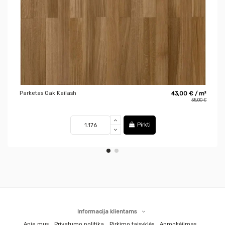
Parketas Oak Kailash
43,00 € / m²
55,00 €
Pirkti
Informacija klientams
Apie mus
Privatumo politika
Pirkimo taisyklės
Apmokėjimas