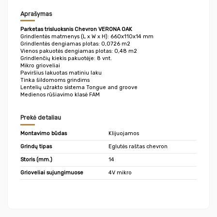
Aprašymas
Parketas trisluoksnis Chevron VERONA OAK
Grindlentės matmenys (L x W x H): 660x110x14 mm
Grindlentės dengiamas plotas: 0,0726 m2
Vienos pakuotės dengiamas plotas: 0,48 m2
Grindlenčių kiekis pakuotėje: 8 vnt.
Mikro grioveliai
Paviršius lakuotas matiniu laku
Tinka šildomoms grindims
Lentelių užrakto sistema Tongue and groove
Medienos rūšiavimo klasė FAM
Prekė detaliau
Montavimo būdas
Klijuojamos
Grindų tipas
Eglutės raštas chevron
Storis (mm.)
14
Grioveliai sujungimuose
4V mikro