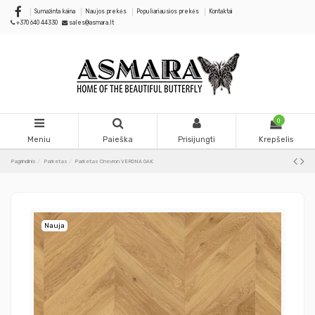
Sumažinta kaina
Naujos prekės
Populiariausios prekės
Kontaktai
+370 640 44330
sales@asmara.lt
0
Meniu
Paieška
Prisijungti
Krepšelis
Pagrindinis
Parketas
Parketas Chevron VERONA OAK
Nauja